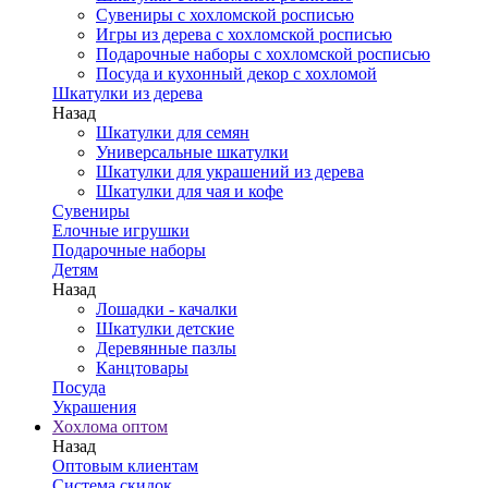
Сувениры с хохломской росписью
Игры из дерева с хохломской росписью
Подарочные наборы с хохломской росписью
Посуда и кухонный декор с хохломой
Шкатулки из дерева
Назад
Шкатулки для семян
Универсальные шкатулки
Шкатулки для украшений из дерева
Шкатулки для чая и кофе
Сувениры
Елочные игрушки
Подарочные наборы
Детям
Назад
Лошадки - качалки
Шкатулки детские
Деревянные пазлы
Канцтовары
Посуда
Украшения
Хохлома оптом
Назад
Оптовым клиентам
Система скидок