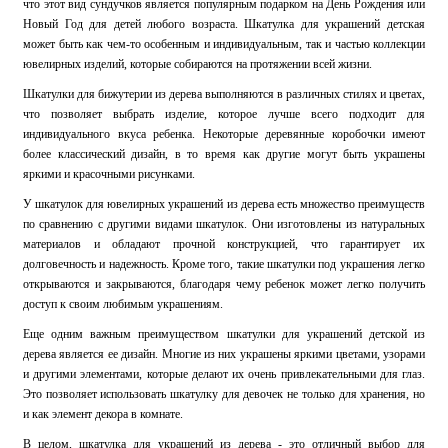
что этот вид сундучков является популярным подарком на День Рождения или
Новый Год для детей любого возраста. Шкатулка для украшений детская
может быть как чем-то особенным и индивидуальным, так и частью коллекции
ювелирных изделий, которые собираются на протяжении всей жизни.
Шкатулки для бижутерии из дерева выполняются в различных стилях и цветах,
что позволяет выбрать изделие, которое лучше всего подходит для
индивидуального вкуса ребенка. Некоторые деревянные коробочки имеют
более классический дизайн, в то время как другие могут быть украшены
яркими и красочными рисунками.
У шкатулок для ювелирных украшений из дерева есть множество преимуществ
по сравнению с другими видами шкатулок. Они изготовлены из натуральных
материалов и обладают прочной конструкцией, что гарантирует их
долговечность и надежность. Кроме того, такие шкатулки под украшения легко
открываются и закрываются, благодаря чему ребенок может легко получить
доступ к своим любимым украшениям.
Еще одним важным преимуществом шкатулки для украшений детской из
дерева является ее дизайн. Многие из них украшены яркими цветами, узорами
и другими элементами, которые делают их очень привлекательными для глаз.
Это позволяет использовать шкатулку для девочек не только для хранения, но
и как элемент декора в комнате.
В целом, шкатулка для украшений из дерева - это отличный выбор для