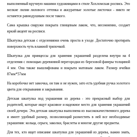
выполненный вручную нашими художницами в стиле Хохломская роспись. Это
мелкие лилии лилового оттенка и аккуратные золотые листочки - никто не
останется равнодушным после такого.
Сама крышка снаружи покрыта глянцевым лаком, что, несомненно, создает
яркий акцент на росписи.
Шкатулка детская с отделениями очень проста в уходе. Достаточно протирать
поверхность чуть влажной тряпочкой.
Шкатулка для принцессы для хранения украшений разделена внутри на 4
отделения с помощью деревянной перегородки из березовой фанеры толщиной
4 мм. Она также вышлифована и покрыта матовым лаком. Размер ячейки
87мм*57мм
На коробочке нет замочка, он там и не нужен, зато есть удобная ручка золотого
цвета для открывания и закрывания.
Детская шкатулка под украшения из дерева - это прекрасный выбор для
родителей, которые ищут красивое и надежное место для хранения украшений
своей дочери. Эта детская шкатулка выполнена из высококачественного дерева
и имеет удобный размер, позволяющий разместить в ней все необходимые
украшения: кольца, серьги, заколки, браслеты и многие другие предметы.
Для тех, кто ищет описание шкатулки для украшений из дерева, важно знать,