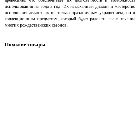
древесины, что обеспечивает их долговечность и возможность
использования из года в год. Их изысканный дизайн и мастерство
исполнения делают их не только праздничным украшением, но и
коллекционным предметом, который будет радовать вас в течение
многих рождественских сезонов.
Похожие товары
Набор елочных игрушек 2 шара 80 мм
Больше вариантов...
1
4 545 ₽
Без НДС: 4 329 ₽