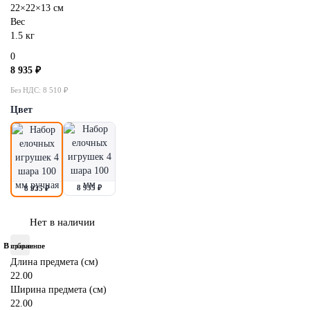
22×22×13 см
Для косметики, парфюмерии, ювелирки
Все категории (10)
Все категории (13)
Все категории (8)
Все категории (8)
Вес
1.5 кг
Электроника и гаджеты
0
8 935 ₽
PR и маркетинг
Без НДС: 8 510 ₽
Цвет
Специальные изделия на заказ
8 935 ₽
8 935 ₽
Нет в наличии
В избранное
В сравнение
Длина предмета (см)
22.00
Ширина предмета (см)
22.00