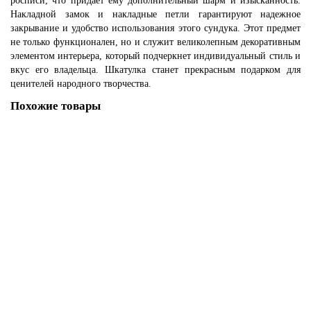
росписи, что придает ему дополнительный шарм и изысканность.
Накладной замок и накладные петли гарантируют надежное
закрывание и удобство использования этого сундука. Этот предмет
не только функционален, но и служит великолепным декоративным
элементом интерьера, который подчеркнет индивидуальный стиль и
вкус его владельца. Шкатулка станет прекрасным подарком для
ценителей народного творчества.
Похожие товары
Шкатулка для украшений большая Заяц
Больше вариантов...
15
3 800 ₽
Без НДС: 3 619 ₽