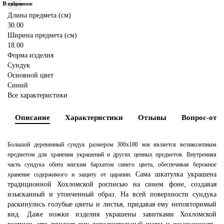
В избранное
В сравнение
Длина предмета (см)
30.00
Ширина предмета (см)
18.00
Форма изделия
Сундук
Основной цвет
Синий
Все характеристики
Описание
Характеристики
Отзывы
Вопрос-отве
Большой деревянный сундук размером 300х180 мм является великолепным
предметом для хранения украшений и других ценных предметов. Внутренняя
часть сундука обита мягким бархатом синего цвета, обеспечивая бережное
Сама шкатулка украшена
хранение содержимого и защиту от царапин.
традиционной Хохломской росписью на синем фоне, создавая
изысканный и утонченный образ. На всей поверхности сундука
раскинулись голубые цветы и листья, придавая ему неповторимый
вид. Даже ножки изделия украшены завитками Хохломской