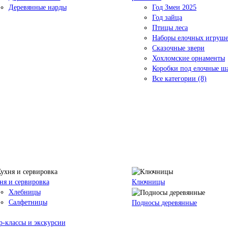
Деревянные нарды
Год Змеи 2025
Год зайца
Птицы леса
Наборы елочных игруш
Сказочные звери
Хохломские орнаменты
Коробки под елочные ш
Все категории (8)
ня и сервировка
Ключницы
Хлебницы
Салфетницы
Подносы деревянные
р-классы и экскурсии