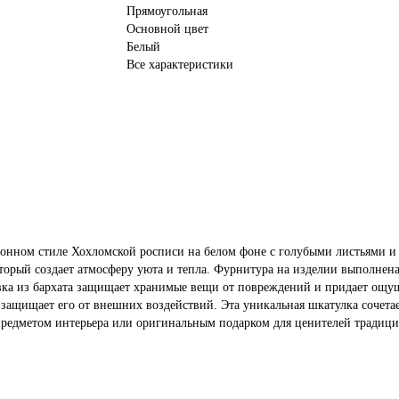
Прямоугольная
Основной цвет
Белый
Все характеристики
нном стиле Хохломской росписи на белом фоне с голубыми листьями и б
торый создает атмосферу уюта и тепла.
Фурнитура на изделии выполнена 
вка из бархата защищает хранимые вещи от повреждений и придает ощущ
и защищает его от внешних воздействий.
Эта уникальная шкатулка сочета
предметом интерьера или оригинальным подарком для ценителей традици