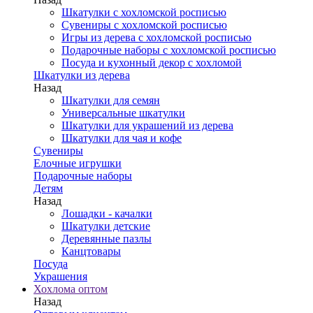
Шкатулки с хохломской росписью
Сувениры с хохломской росписью
Игры из дерева с хохломской росписью
Подарочные наборы с хохломской росписью
Посуда и кухонный декор с хохломой
Шкатулки из дерева
Назад
Шкатулки для семян
Универсальные шкатулки
Шкатулки для украшений из дерева
Шкатулки для чая и кофе
Сувениры
Елочные игрушки
Подарочные наборы
Детям
Назад
Лошадки - качалки
Шкатулки детские
Деревянные пазлы
Канцтовары
Посуда
Украшения
Хохлома оптом
Назад