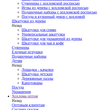
Сувениры с хохломской росписью
Игры из дерева с хохломской росписью
Подарочные наборы с хохломской росписью
Посуда и кухонный декор с хохломой
Шкатулки из дерева
Назад
Шкатулки для семян
Универсальные шкатулки
Шкатулки для украшений из дерева
Шкатулки для чая и кофе
Сувениры
Елочные игрушки
Подарочные наборы
Детям
Назад
Лошадки - качалки
Шкатулки детские
Деревянные пазлы
Канцтовары
Посуда
Украшения
Хохлома оптом
Назад
Оптовым клиентам
Система скидок