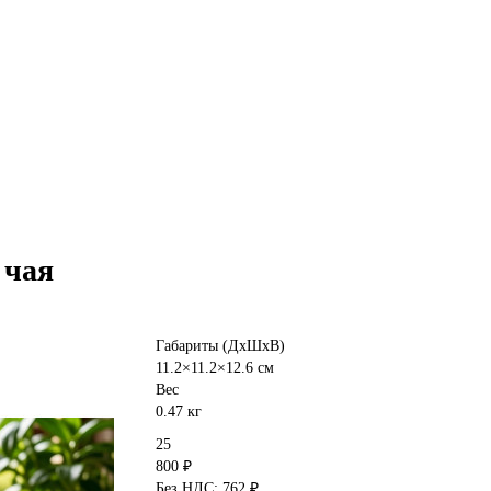
 чая
Габариты (ДхШхВ)
11.2×11.2×12.6 см
Вес
0.47 кг
25
800 ₽
Без НДС: 762 ₽