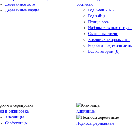
Деревянное лото
росписью
Деревянные нарды
Год Змеи 2025
Год зайца
Птицы леса
Наборы елочных игруш
Сказочные звери
Хохломские орнаменты
Коробки под елочные ш
Все категории (8)
ня и сервировка
Ключницы
Хлебницы
Салфетницы
Подносы деревянные