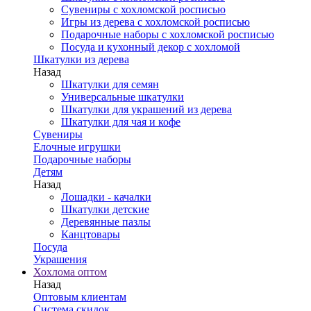
Сувениры с хохломской росписью
Игры из дерева с хохломской росписью
Подарочные наборы с хохломской росписью
Посуда и кухонный декор с хохломой
Шкатулки из дерева
Назад
Шкатулки для семян
Универсальные шкатулки
Шкатулки для украшений из дерева
Шкатулки для чая и кофе
Сувениры
Елочные игрушки
Подарочные наборы
Детям
Назад
Лошадки - качалки
Шкатулки детские
Деревянные пазлы
Канцтовары
Посуда
Украшения
Хохлома оптом
Назад
Оптовым клиентам
Система скидок