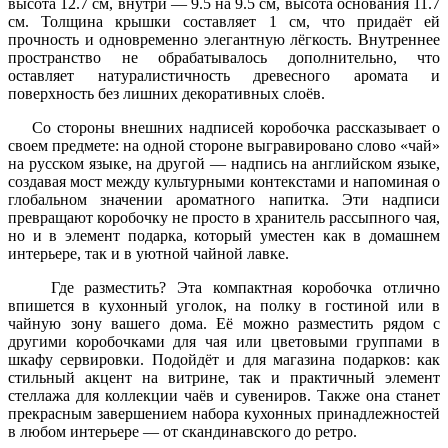
высота 12.7 см, внутри — 9.5 на 9.5 см, высота основания 11.7
см. Толщина крышки составляет 1 см, что придаёт ей
прочность и одновременно элегантную лёгкость. Внутреннее
пространство не обрабатывалось дополнительно, что
оставляет натуралистичность древесного аромата и
поверхность без лишних декоративных слоёв.
Со стороны внешних надписей коробочка рассказывает о
своем предмете: на одной стороне выгравировано слово «чай»
на русском языке, на другой — надпись на английском языке,
создавая мост между культурными контекстами и напоминая о
глобальном значении ароматного напитка. Эти надписи
превращают коробочку не просто в хранитель рассыпного чая,
но и в элемент подарка, который уместен как в домашнем
интерьере, так и в уютной чайной лавке.
Где разместить? Эта компактная коробочка отлично
впишется в кухонный уголок, на полку в гостиной или в
чайную зону вашего дома. Её можно разместить рядом с
другими коробочками для чая или цветовыми группами в
шкафу сервировки. Подойдёт и для магазина подарков: как
стильный акцент на витрине, так и практичный элемент
стеллажа для коллекции чаёв и сувениров. Также она станет
прекрасным завершением набора кухонных принадлежностей
в любом интерьере — от скандинавского до ретро.