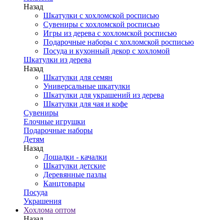
Назад
Шкатулки с хохломской росписью
Сувениры с хохломской росписью
Игры из дерева с хохломской росписью
Подарочные наборы с хохломской росписью
Посуда и кухонный декор с хохломой
Шкатулки из дерева
Назад
Шкатулки для семян
Универсальные шкатулки
Шкатулки для украшений из дерева
Шкатулки для чая и кофе
Сувениры
Елочные игрушки
Подарочные наборы
Детям
Назад
Лошадки - качалки
Шкатулки детские
Деревянные пазлы
Канцтовары
Посуда
Украшения
Хохлома оптом
Назад