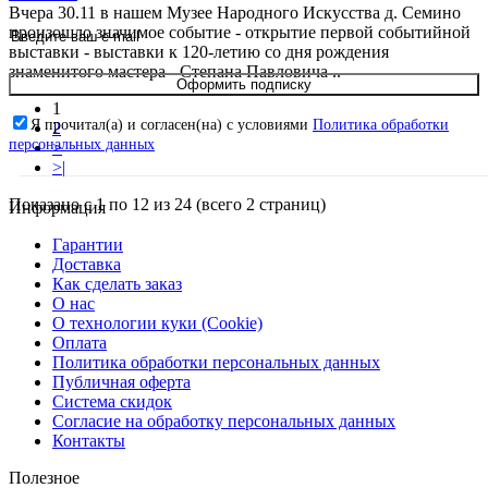
Вчера 30.11 в нашем Музее Народного Искусства д. Семино
произошло значимое событие - открытие первой событийной
выставки - выставки к 120-летию со дня рождения
знаменитого мастера - Степана Павловича ..
Оформить подписку
1
Я прочитал(а) и согласен(на) с условиями
Политика обработки
2
персональных данных
>
>|
Показано с 1 по 12 из 24 (всего 2 страниц)
Информация
Гарантии
Доставка
Как сделать заказ
О нас
О технологии куки (Cookie)
Оплата
Политика обработки персональных данных
Публичная оферта
Система скидок
Согласие на обработку персональных данных
Контакты
Полезное