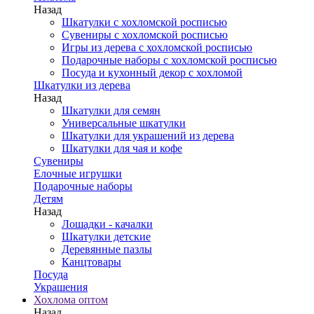
Назад
Шкатулки с хохломской росписью
Сувениры с хохломской росписью
Игры из дерева с хохломской росписью
Подарочные наборы с хохломской росписью
Посуда и кухонный декор с хохломой
Шкатулки из дерева
Назад
Шкатулки для семян
Универсальные шкатулки
Шкатулки для украшений из дерева
Шкатулки для чая и кофе
Сувениры
Елочные игрушки
Подарочные наборы
Детям
Назад
Лошадки - качалки
Шкатулки детские
Деревянные пазлы
Канцтовары
Посуда
Украшения
Хохлома оптом
Назад