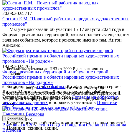
20.08.2024
717
Соснин Е.М. "Почетный работник народных художественных
промыслов"
Мы уже рассказали об участии 15-17 августа 2024 года в
Форуме креативных территорий, хотим поделиться еще одним
важным событием, которое произошло именно там. Антон
Алихано..
19.08.2024
766
Бесплатная доставка до ПВЗ от 2000 ₽ для розничных
Форум креативных территорий и получение первой
заказов
Российской премии в области народных художественных
промыслов «На родном»
Сайт использует
cookie-файлы.
К cайту подключен сервис
С 15 по 17 августа 2024 года в Нижнем Новгороде
Яндекс.Метрика, который использует cookie-файлы.
в четвертый раз состоялся Форум креативных территорий.
Оставаясь на сайте, вы даете свое
Согласие на обработку
Мероприятие форума прошло на Нижегородской ярмарке.
персональных данных
в порядке, указанном в
Политике
Ярмарка стала..
обработки персональных данных.
Подробнее
Принимаю
01.12.2023
873
Будьте в центре событий - подпишитесь на наши новости!
Выставка к 120 -летию со Дня Рождения Степана Павловича
Новинки, скидки, акции.
Веселова