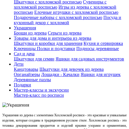
Шкатулки с хохломской росписью
Сувениры с
хохломской росписью
Игры из дерева с хохломской
росписью
Елочные игрушки с хохломской росписью
Подарочные наборы с хохломской росписью
Посуда и
кухонный декор с хохломой
Украшения
Броши из дерева
Серьги из дерева
Товары для дома и интерьера из дерева
Шкатулки и коробки для хранения
Кухня и сервировка
Ключницы
Полки и подставки
Подносы деревянные
Сад и дача
Шкатулки для семян
Ящики для садовых инструментов
Дети
Канцтовары
Шкатулки для девочек из дерева
Органайзеры
Лошадки - Качалки
Ящики для игрушек
Деревянные пазлы
Подарки
Мастер-классы и экскурсии
Мастер-класс по росписи
Украшения из дерева с элементами Хохломской росписи - это красивые и уникальные
изделия, которые созданы в традиционном русском стиле. Хохломская роспись - это
техника декорирования предметов и изделий яркими узорами и орнаментами,