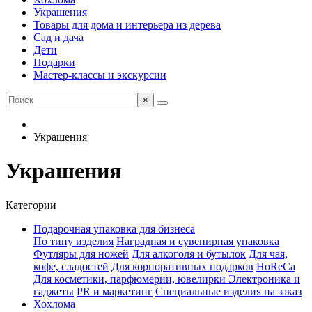
Украшения
Товары для дома и интерьера из дерева
Сад и дача
Дети
Подарки
Мастер-классы и экскурсии
×
Украшения
Украшения
Категории
Подарочная упаковка для бизнеса
По типу изделия
Наградная и сувенирная упаковка
Футляры для ножей
Для алкоголя и бутылок
Для чая,
кофе, сладостей
Для корпоративных подарков
HoReCa
Для косметики, парфюмерии, ювелирки
Электроника и
гаджеты
PR и маркетинг
Специальные изделия на заказ
Хохлома