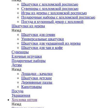
Шкатулки с хохломской росписью
Сувениры с хохломской росписью
Игры из дерева с хохломской росписью
Подарочные наборы с хохломской росписью
Посуда и кухонный декор с хохломой
Шкатулки из дерева
Назад
Шкатулки для семян
Универсальные шкатулки
Шкатулки для украшений из дерева
Шкатулки для чая и кофе
Сувениры
Елочные игрушки
Подарочные наборы
Детям
Назад
Лошадки - качалки
Шкатулки детские
Деревянные пазлы
Канцтовары
Посуда
Украшения
Хохлома оптом
Назад