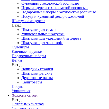
Сувениры с хохломской росписью
Игры из дерева с хохломской росписью
Подарочные наборы с хохломской росписью
Посуда и кухонный декор с хохломой
Шкатулки из дерева
Назад
Шкатулки для семян
Универсальные шкатулки
Шкатулки для украшений из дерева
Шкатулки для чая и кофе
Сувениры
Елочные игрушки
Подарочные наборы
Детям
Назад
Лошадки - качалки
Шкатулки детские
Деревянные пазлы
Канцтовары
Посуда
Украшения
Хохлома оптом
Назад
Оптовым клиентам
Система скидок