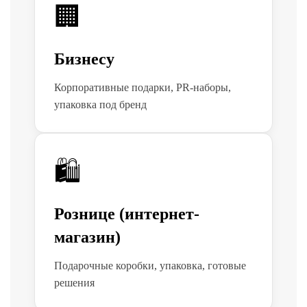
🏢
Для косметики, парфюмерии, ювелирки
Все категории (10)
Все категории (13)
Все категории (8)
Все категории (8)
Бизнесу
Электроника и гаджеты
Корпоративные подарки, PR-наборы,
PR и маркетинг
упаковка под бренд
Специальные изделия на заказ
🛍
Рознице (интернет-
магазин)
Подарочные коробки, упаковка, готовые
решения