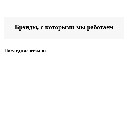
В корзину
Брэнды, с которыми мы работаем
Последние отзывы
Шкатулка-сундук деревянная 120х80
Шкатулка офигенная, ребёнку очень понравилась, Но поставил 4-
ку за смазанные семечки на красных клуб..
Игорь Кузнецов
08.11.2025