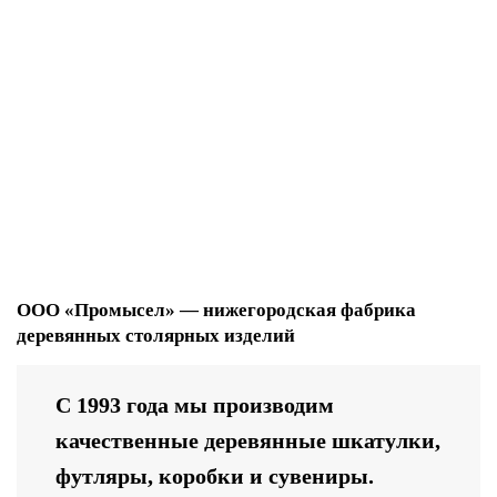
11.09.2024
1588
Год Змеи 2025: Новогодние шары с символом мудрости и
процветания от ООО "Промысел"
2025 год наступает под знаком Змеи, символом, который
воплощает в себе му..
ООО «Промысел» — нижегородская фабрика
деревянных столярных изделий
С 1993 года мы производим
качественные деревянные шкатулки,
футляры, коробки и сувениры.