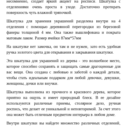
несомненно, создает яркий акцент на росписи. Шкатулка с
отделениями очень проста в уходе. Достаточно протирать
поверхность чуть влажной тряпочкой.
Шкатулка для хранения украшений разделена внутри на 4
отделения с помощью деревянной перегородки из березовой
фанеры толщиной 4 мм. Она также вышлифована и покрыта
матовым лаком. Размер ячейки 87мм*57мм
На шкатулке нет замочка, он там и не нужен, зато есть удобная
ручка золотого цвета для открывания и закрывания шкатулки.
Эта шкатулка для украшений из дерева - это волшебное место,
которое способно сохранять и защищать самые драгоценные для
вас вещи. Она создана с любовью и заботой о каждой детали,
чтобы стать идеальным подарком для любой девочки, девушки,
женщины, дочки или внучки.
Шкатулка выполнена из прочного и красивого дерева, которое
приятно на ощупь и имеет природный блеск. В ее дизайне
используются различные приемы, столярное дело, ручная
роспись, что делает ее уникальной и неповторимой. За счет этого
она может быть отличным предметом интерьера в любом доме.
Внутри шкатулки вы найдете множество различных отделений,