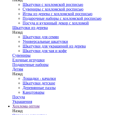
Шкатулки с хохломской росписью
Сувениры с хохломской росписью
Игры из дерева с хохломской росписью
Подарочные наборы с хохломской росписью
Посуда и кухонный декор с хохломой
Шкатулки из дерева
Назад
Шкатулки для семян
Универсальные шкатулки
Шкатулки для украшений из дерева
Шкатулки для чая и кофе
Сувениры
Елочные игрушки
Подарочные наборы
Детям
Назад
Лошадки - качалки
Шкатулки детские
Деревянные пазлы
Канцтовары
Посуда
Украшения
Хохлома оптом
Назад