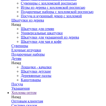
Сувениры с хохломской росписью
Игры из дерева с хохломской росписью
Подарочные наборы с хохломской росписью
Посуда и кухонный декор с хохломой
Шкатулки из дерева
Назад
Шкатулки для семян
Универсальные шкатулки
Шкатулки для украшений из дерева
Шкатулки для чая и кофе
Сувениры
Елочные игрушки
Подарочные наборы
Детям
Назад
Лошадки - качалки
Шкатулки детские
Деревянные пазлы
Канцтовары
Посуда
Украшения
Хохлома оптом
Назад
Оптовым клиентам
Система скидок