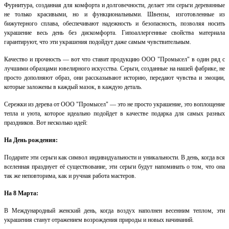
Фурнитура, созданная для комфорта и долговечности, делает эти серьги деревянные
не только красивыми, но и функциональными. Швензы, изготовленные из
бижутерного сплава, обеспечивают надежность и безопасность, позволяя носить
украшение весь день без дискомфорта. Гипоаллергенные свойства материала
гарантируют, что эти украшения подойдут даже самым чувствительным.
Качество и прочность — вот что ставит продукцию ООО "Промысел" в один ряд с
лучшими образцами ювелирного искусства. Серьги, созданные на нашей фабрике, не
просто дополняют образ, они рассказывают историю, передают чувства и эмоции,
которые заложены в каждый мазок, в каждую деталь.
Сережки из дерева от ООО "Промысел" — это не просто украшение, это воплощение
тепла и уюта, которое идеально подойдет в качестве подарка для самых разных
праздников. Вот несколько идей:
На День рождения:
Подарите эти серьги как символ индивидуальности и уникальности. В день, когда вся
вселенная празднует её существование, эти серьги будут напоминать о том, что она
так же неповторима, как и ручная работа мастеров.
На 8 Марта:
В Международный женский день, когда воздух наполнен весенним теплом, эти
украшения станут отражением возрождения природы и новых начинаний.