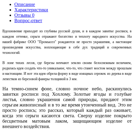
Описание
Характеристики
Отзывы
0
Вопрос-ответ
Вдохновение приходит из глубины русской души, и в каждом завитке росписи, в
каждом оттенке, серьги отражают богатство и теплоту народного искусства. На
нашей фабрике ООО "Промысел" рождаются не просто украшения, а настоящие
произведения искусства, воплощающие в себе дух традиций и современных
технологий.
В лоне тихих лесов, где березы венчают землю своим белоснежным величием,
родилась идея создать что-то уникальное, что-то, что станет мостом между прошлым
и настоящим. И вот эта идея обрела форму в виде изящных сережек из дерева в виде
лепестков из березовой фанеры толщиной в 3 мм.
На темно-синем фоне, словно ночное небо, раскинулись
завитки росписи под Хохлому. Золотые ягоды и голубые
листья, словно украшения самой природы, придают этим
серьгам живописный и в то же время утонченный вид. Это не
просто роспись; это рассказ, который каждый раз оживает,
когда эти серьги касаются света. Сверху изделие покрыто
бесцветным матовым лаком, защищающим изделие от
внешнего воздействия.