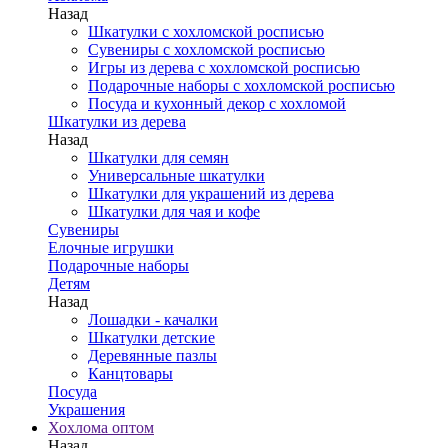
Назад
Шкатулки с хохломской росписью
Сувениры с хохломской росписью
Игры из дерева с хохломской росписью
Подарочные наборы с хохломской росписью
Посуда и кухонный декор с хохломой
Шкатулки из дерева
Назад
Шкатулки для семян
Универсальные шкатулки
Шкатулки для украшений из дерева
Шкатулки для чая и кофе
Сувениры
Елочные игрушки
Подарочные наборы
Детям
Назад
Лошадки - качалки
Шкатулки детские
Деревянные пазлы
Канцтовары
Посуда
Украшения
Хохлома оптом
Назад