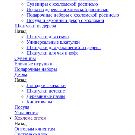
Сувениры с хохломской росписью
Игры из дерева с хохломской росписью
Подарочные наборы с хохломской росписью
Посуда и кухонный декор с хохломой
Шкатулки из дерева
Назад
Шкатулки для семян
Универсальные шкатулки
Шкатулки для украшений из дерева
Шкатулки для чая и кофе
Сувениры
Елочные игрушки
Подарочные наборы
Детям
Назад
Лошадки - качалки
Шкатулки детские
Деревянные пазлы
Канцтовары
Посуда
Украшения
Хохлома оптом
Назад
Оптовым клиентам
Система скидок