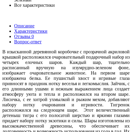
Все характеристики
Описание
Характеристики
Отзывы
0
Вопрос-ответ
В изысканной деревянной коробочке с прозрачной акриловой
крышкой расположился очаровательный подарочный набор из
четырех елочных шаров. Каждый шар, тщательно
расписанный вручную на изумрудно-зеленом фоне,
изображает очаровательное животное.
На первом шаре
изображена белка. Ее пушистый хвост и игривые глаза
привносят в праздник нотку веселья и легкомыслия. Зайчик, с
его длинными ушами и нежным выражением лица создает
атмосферу уюта и тепла и расположился на втором шаре.
Лисичка, с ее хитрой ухмылкой и рыжим мехом, добавляют
набору нотку очарования и игривости. Тигренок
расположился на следующем шаре. Этот величественный
детеныш тигра с его полосатой шерстью и яркими глазами
придает набору нотку экзотики и силы. Шары изготовлены из
высококачественной древесины, что обеспечивает их
долговечность и возможность использования из года в год. Их